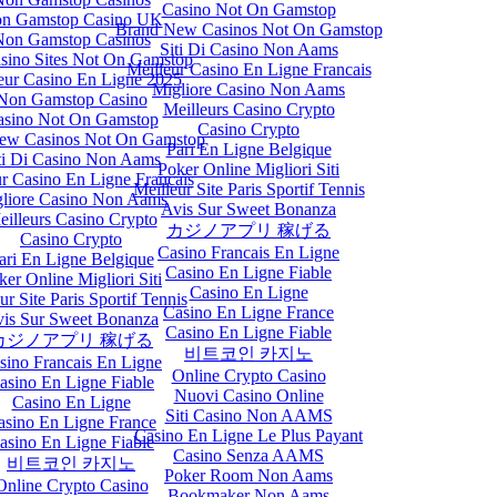
Casino Not On Gamstop
Brand New Casinos Not On Gamstop
Siti Di Casino Non Aams
Meilleur Casino En Ligne Francais
Migliore Casino Non Aams
Meilleurs Casino Crypto
Casino Crypto
Pari En Ligne Belgique
Poker Online Migliori Siti
Meilleur Site Paris Sportif Tennis
Avis Sur Sweet Bonanza
カジノアプリ 稼げる
Casino Francais En Ligne
Casino En Ligne Fiable
Casino En Ligne
Casino En Ligne France
Casino En Ligne Fiable
비트코인 카지노
Online Crypto Casino
Nuovi Casino Online
Siti Casino Non AAMS
Casino En Ligne Le Plus Payant
Casino Senza AAMS
Poker Room Non Aams
Bookmaker Non Aams