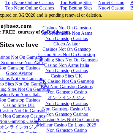
Top Neue Online Casinos
Top Betting Sites
Nuovi Casino
B
Sites we love
Casinos Not On Gamstop
Siti Scommesse Non Aams
Non Gamstop Casinos
Gioco Aviator
Casinos Not On Gamstop
Casino Sites Not On Gamstop
Gambling Sites Not On Gamstop
Casino Non Aams Italia
Non Gamstop Casinos
Casino Sites UK
UK Casino Not On Gamstop
Best Non Gamstop Casinos
Non Gamstop Casino
オンラインカジノ
Non Gamstop Casinos
Non Gamstop Casino UK
Non Gamstop Casinos
UK Casino Sites Not On Gamstop
Meilleur Casino En Ligne 2025
Non Gamstop Casino