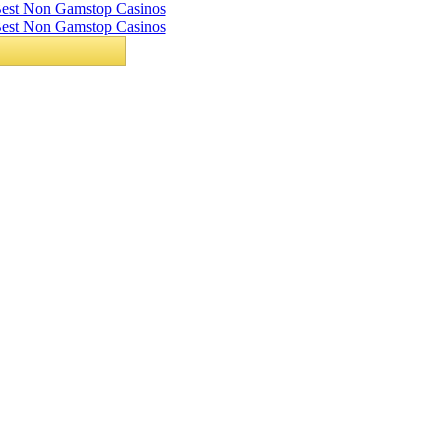
est Non Gamstop Casinos